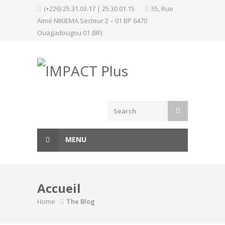
Skip
(+226) 25.31.03.17 | 25.30.01.15
55, Rue
to
Aimé NIKIEMA Secteur 2 – 01 BP 6470
content
Ouagadougou 01 (BF)
MENU
Accueil
Home
The Blog