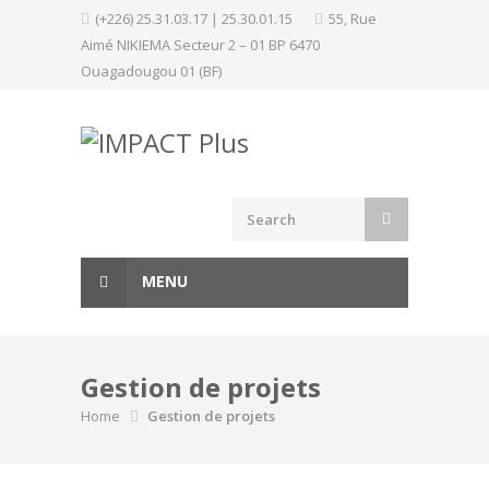
Skip
(+226) 25.31.03.17 | 25.30.01.15
55, Rue
to
Aimé NIKIEMA Secteur 2 – 01 BP 6470
content
Ouagadougou 01 (BF)
MENU
Gestion de projets
Home
Gestion de projets