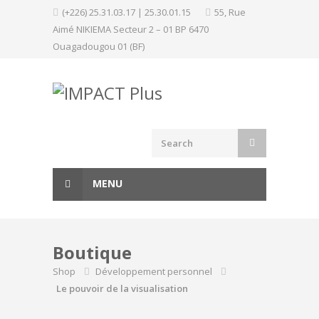
Skip
(+226) 25.31.03.17 | 25.30.01.15
55, Rue
to
Aimé NIKIEMA Secteur 2 – 01 BP 6470
content
Ouagadougou 01 (BF)
MENU
Boutique
Shop
Développement personnel
Le pouvoir de la visualisation