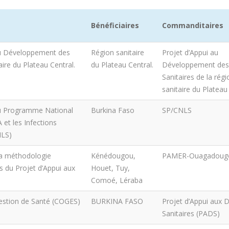
Bénéficiaires
Commanditaires
 au Développement des
Région sanitaire
Projet d’Appui au
taire du Plateau Central.
du Plateau Central.
Développement des 
Sanitaires de la régi
sanitaire du Plateau
 au Programme National
Burkina Faso
SP/CNLS
 et les Infections
MLS)
 la méthodologie
Kénédougou,
PAMER-Ouagadoug
ts du Projet d’Appui aux
Houet, Tuy,
Comoé, Léraba
Gestion de Santé (COGES)
BURKINA FASO
Projet d’Appui aux Di
Sanitaires (PADS)