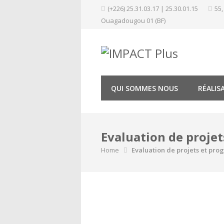
Skip
(+226) 25.31.03.17 | 25.30.01.15
55,
to
Ouagadougou 01 (BF)
content
QUI SOMMES NOUS
RÉALIS
Evaluation de proj
Home
Evaluation de projets et p