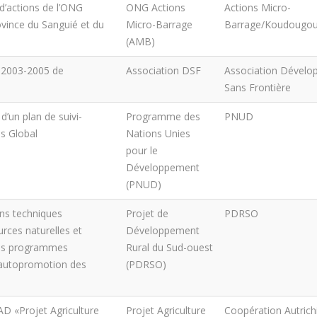
d’actions de l’ONG
ONG Actions
Actions Micro-
ovince du Sanguié et du
Micro-Barrage
Barrage/Koudougo
(AMB)
 2003-2005 de
Association DSF
Association Dével
Sans Frontière
d’un plan de suivi-
Programme des
PNUD
s Global
Nations Unies
pour le
Développement
(PNUD)
ns techniques
Projet de
PDRSO
urces naturelles et
Développement
 des programmes
Rural du Sud-ouest
d’autopromotion des
(PDRSO)
AD «Projet Agriculture
Projet Agriculture
Coopération Autrich